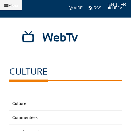
Accueil
EN
FR
Menu
AIDE
RSS
UPJV
WebTv
CULTURE
Culture
Commentées