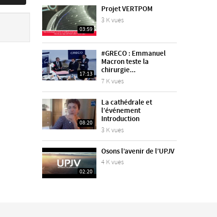
Projet VERTPOM
3 K vues
03:59
#GRECO : Emmanuel
Macron teste la
chirurgie...
17:13
7 K vues
La cathédrale et
l’événement
Introduction
08:20
3 K vues
Osons l’avenir de l’UPJV
4 K vues
02:20