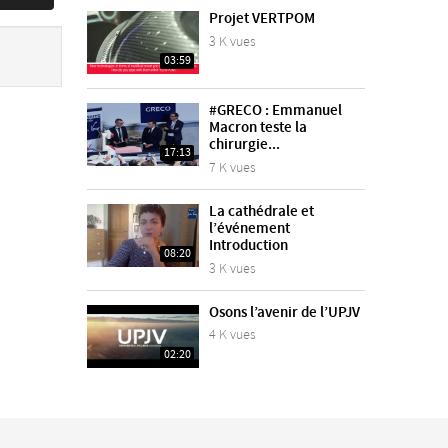
Projet VERTPOM
3 K vues
03:59
#GRECO : Emmanuel
Macron teste la
chirurgie...
17:13
7 K vues
La cathédrale et
l’événement
Introduction
08:20
3 K vues
Osons l’avenir de l’UPJV
4 K vues
02:20