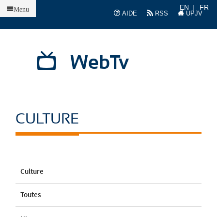
Accueil
EN
FR
Menu
AIDE
RSS
UPJV
WebTv
CULTURE
Culture
Toutes