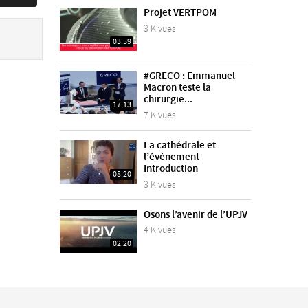
Projet VERTPOM
3 K vues
03:59
#GRECO : Emmanuel
Macron teste la
chirurgie...
17:13
7 K vues
La cathédrale et
l’événement
Introduction
08:20
3 K vues
Osons l’avenir de l’UPJV
4 K vues
02:20