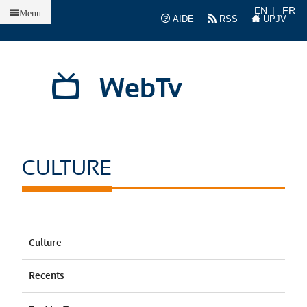
Accueil
EN
FR
Menu
AIDE
RSS
UPJV
WebTv
CULTURE
Culture
Recents