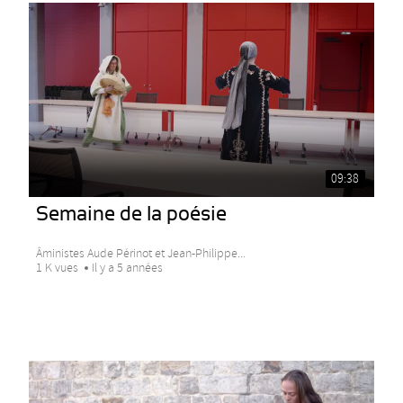
09:38
Semaine de la poésie
Âministes Aude Périnot et Jean-Philippe...
1 K vues
Il y a 5 années