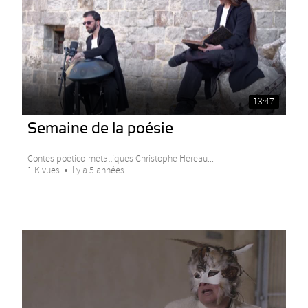
13:47
Semaine de la poésie
Contes poético-métalliques Christophe Héreau...
1 K vues
Il y a 5 années