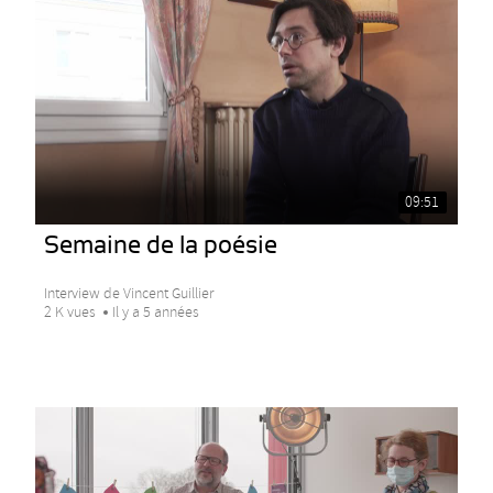
09:51
Semaine de la poésie
Interview de Vincent Guillier
2 K vues
Il y a 5 années