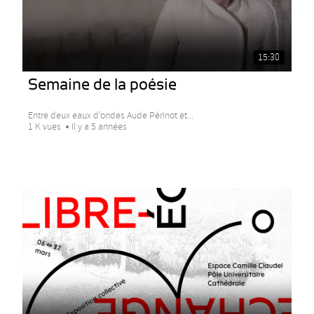
15:30
Semaine de la poésie
Entre deux eaux d’ondes Aude Périnot et...
1 K vues
Il y a 5 années