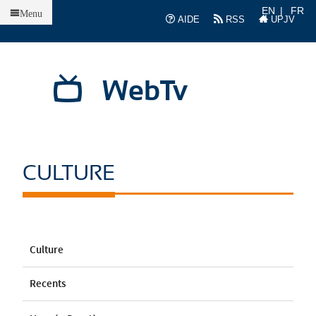
Accueil
EN
FR
Menu
AIDE
RSS
UPJV
WebTv
CULTURE
Culture
Recents