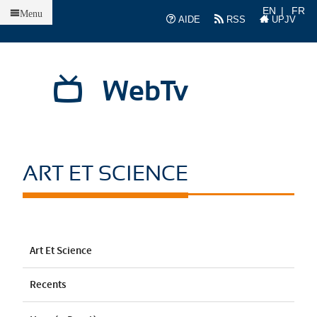
Accueil
EN
FR
Menu
AIDE
RSS
UPJV
WebTv
ART ET SCIENCE
Art Et Science
Recents