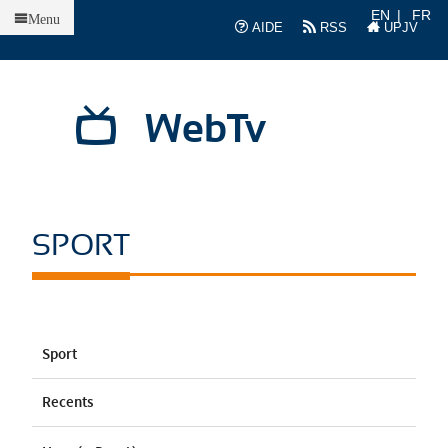
Accueil
EN
FR
Menu
AIDE
RSS
UPJV
WebTv
SPORT
Sport
Recents