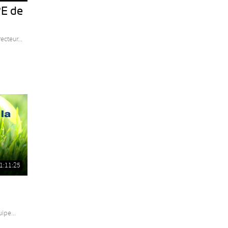
PE de
cteur...
1:11:25
ipe...