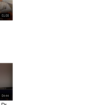
01:08
04:44
 Dr