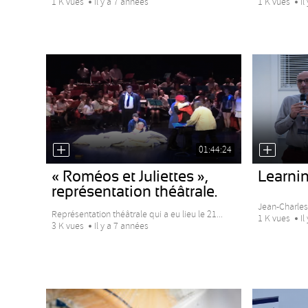
1 K vues
Il y a 7 années
1 K vues
Il
01:44:24
« Roméos et Juliettes »,
Learnin
représentation théâtrale.
Jean-Charles 
Représentation théâtrale qui a eu lieu le 21...
1 K vues
Il
3 K vues
Il y a 7 années