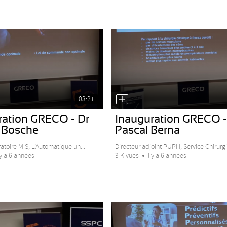
03:21
ration GRECO - Dr
Inauguration GRECO -
 Bosche
Pascal Berna
toire MIS, L’Automatique un...
Directeur adjoint PUPH, Service Chirurgie
 y a 6 années
3 K vues
Il y a 6 années