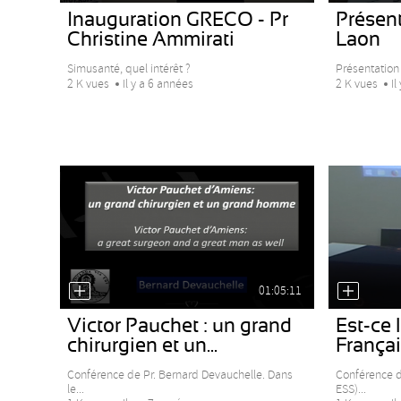
Inauguration GRECO - Pr
Présent
Christine Ammirati
Laon
Simusanté, quel intérêt ?
Présentation
2 K vues
Il y a 6 années
2 K vues
Il
01:05:11
Victor Pauchet : un grand
Est-ce 
chirurgien et un...
Françai
Conférence de Pr. Bernard Devauchelle. Dans
Conférence d
le...
ESS)...