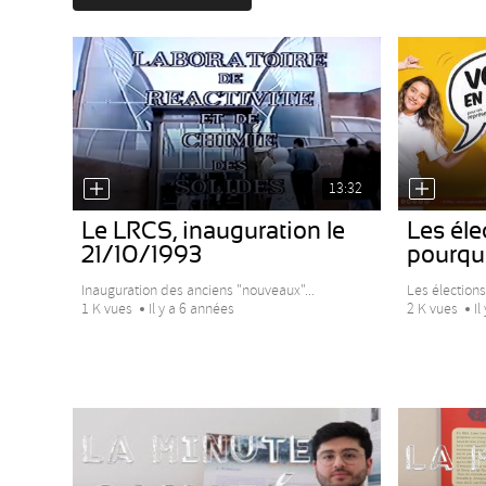
13:32
Le LRCS, inauguration le
Les éle
21/10/1993
pourqu
Inauguration des anciens "nouveaux"...
Les élections
1 K vues
Il y a 6 années
2 K vues
Il