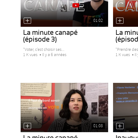
01:02
La minute canapé
La min
(épisode 3)
(épisod
"Voter, c’est choisir ses...
"Prendre des 
1 K vues
Il y a 6 années
1 K vues
Il
01:08
La minute canapé
Inaugu