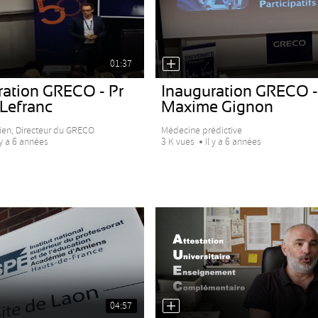
01:37
ration GRECO - Pr
Inauguration GRECO -
 Lefranc
Maxime Gignon
ien, Directeur du GRECO
Médecine prédictive
 y a 6 années
3 K vues
Il y a 6 années
04:57