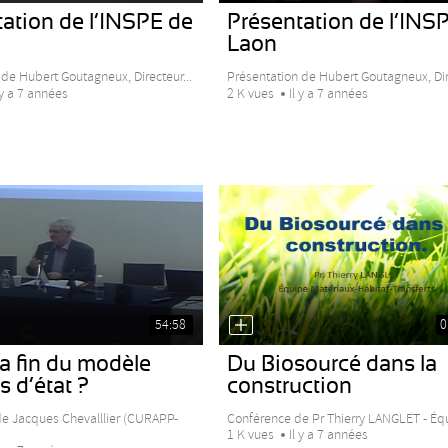
ation de l’INSPE de
Présentation de l’INS
Laon
 de Hubert Goutagneux, Directeur...
Présentation de Hubert Goutagneux, Dire
 y a 7 années
2 K vues
Il y a 7 années
54:58
0
la fin du modèle
Du Biosourcé dans la
s d’état ?
construction
e Jacques Chevalllier (CURAPP-
Conférence de Pr Thierry LANGLET - Équ
1 K vues
Il y a 7 années