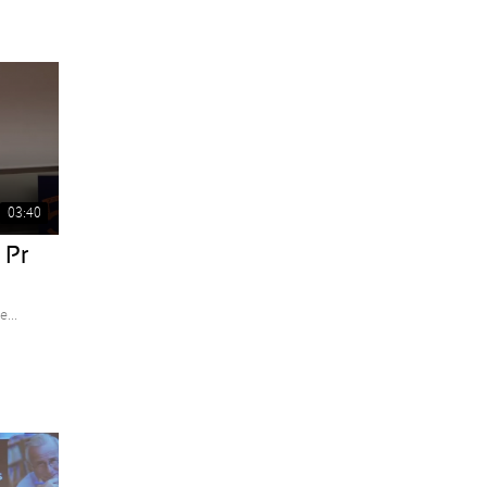
03:40
 Pr
...