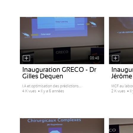
08:48
Inauguration GRECO - Dr
Inaugu
Gilles Dequen
Jérôme
I.A et optimisation des prédictions...
MCF au labora
4 K vues
Il y a 6 années
2 K vues
Il