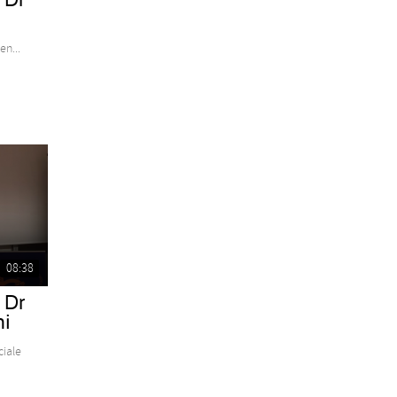
n...
08:38
 Dr
ni
ciale