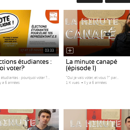
03:33
ctions étudiantes :
La minute canapé
oi voter?
(épisode 1)
 étudiantes : pourquoi voter ?...
"Oui je vais voter, et vous ?" par...
 y a 6 années
1 K vues
Il y a 6 années