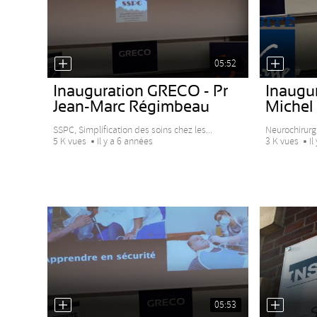
05:52
Inauguration GRECO - Pr
Inaugu
Jean-Marc Régimbeau
Michel
SSPC, Simplification des soins chez les...
Neurochirurg
5 K vues
Il y a 6 années
3 K vues
Il
05:53