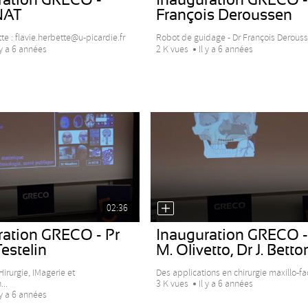
NAT
François Deroussen
te : flavie.herbette@u-picardie.fr
Robot de guidage - Dr François Derousse
 y a 6 années
2 K vues
Il y a 6 années
02:36
ration GRECO - Pr
Inauguration GRECO -
Testelin
M. Olivetto, Dr J. Betto
irurgie, IMagerie et
Des applications en chirurgie maxillo-fa
..
3 K vues
Il y a 6 années
 y a 6 années