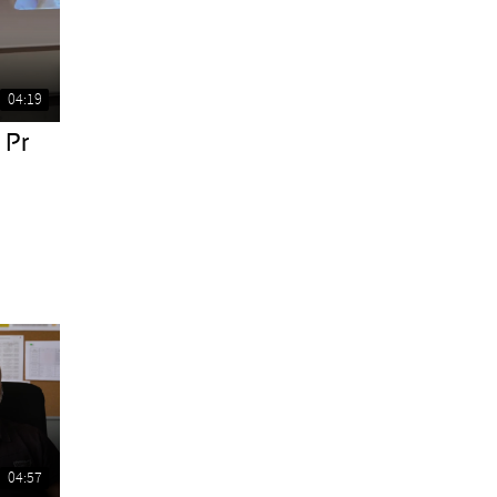
04:19
 Pr
04:57