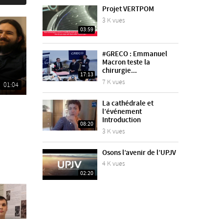
Projet VERTPOM
3 K vues
03:59
#GRECO : Emmanuel
Macron teste la
chirurgie...
17:13
7 K vues
01:04
La cathédrale et
l’événement
Introduction
08:20
3 K vues
Osons l’avenir de l’UPJV
4 K vues
02:20