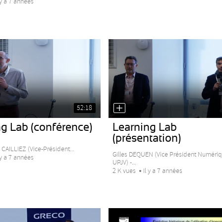
 y a 7 années
52:18
g Lab (conférence)
Learning Lab
(présentation)
CAILLIEZ (Vice-Président...
Gilles DEQUEN (Vice Président Numéri
 y a 7 années
UPJV) -...
2 K vues
Il y a 7 années