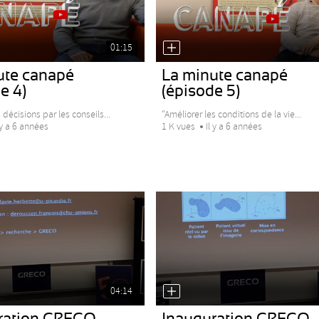
01:15
ute canapé
La minute canapé
e 4)
(épisode 5)
décisions par les conseils...
"Améliorer les conditions de la vie...
 y a 6 années
1 K vues
Il y a 6 années
04:14
ration GRECO -
Inauguration GRECO -