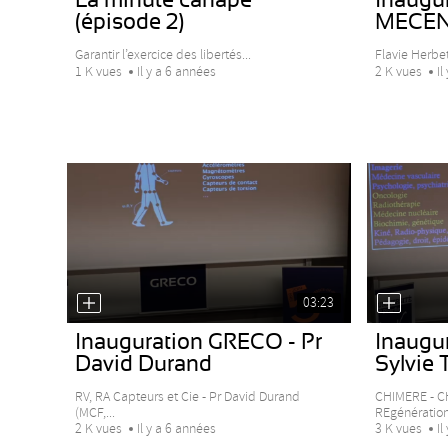
(épisode 2)
MECE
Garantir l’exercice des libertés...
Flavie Herbet
1 K vues
Il y a 6 années
2 K vues
Il
03:23
Inauguration GRECO - Pr
Inaugu
David Durand
Sylvie 
RV, RA Capteurs et Cie - Pr David Durand
CHIMERE - CH
(MCF,...
REgénération.
2 K vues
Il y a 6 années
3 K vues
Il