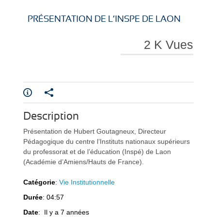
i
i
PRÉSENTATION DE L’INSPE DE LAON
2 K Vues
r
r
Description
e
e
Présentation de Hubert Goutagneux, Directeur
Pédagogique du centre l’Instituts nationaux supérieurs
du professorat et de l’éducation (Inspé) de Laon
(Académie d’Amiens/Hauts de France).
Catégorie
:
Vie Institutionnelle
Durée
: 04:57
l
l
Date
: Il y a 7 années