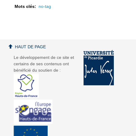
Mots clés:
no-tag
a
a
HAUT DE PAGE
Le développement de ce site et
certains de ses contenus ont
bénéficié du soutien de :
v
v
i
i