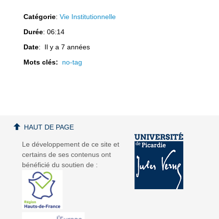
Catégorie
:
Vie Institutionnelle
Durée
: 06:14
Date
: Il y a 7 années
a
a
Mots clés:
no-tag
v
v
HAUT DE PAGE
Le développement de ce site et
certains de ses contenus ont
bénéficié du soutien de :
i
i