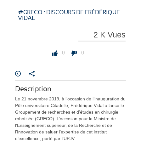
i
i
#GRECO : DISCOURS DE FRÉDÉRIQUE
VIDAL
2 K Vues
r
r
0
0
e
e
Description
Le 21 novembre 2019, à l’occasion de l’inauguration du
Pôle universitaire Citadelle, Frédérique Vidal a lancé le
Groupement de recherches et d’études en chirurgie
robotisée (GRECO). L’occasion pour la Ministre de
l’Enseignement supérieur, de la Recherche et de
l
l
l’Innovation de saluer l’expertise de cet institut
d’excellence, porté par l’UPJV.