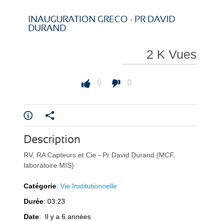
i
i
INAUGURATION GRECO - PR DAVID
DURAND
2 K Vues
r
r
0
0
e
e
Description
RV, RA Capteurs et Cie - Pr David Durand (MCF,
laboratoire MIS)
Catégorie
:
Vie Institutionnelle
Durée
: 03:23
l
l
Date
: Il y a 6 années