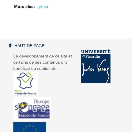
Mots clés:
greco
a
a
HAUT DE PAGE
Le développement de ce site et
certains de ses contenus ont
bénéficié du soutien de :
v
v
i
i