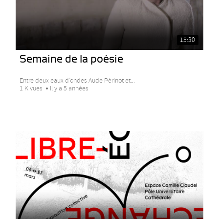
15:30
Semaine de la poésie
Entre deux eaux d’ondes Aude Périnot et...
1 K vues
Il y a 5 années