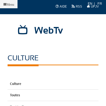
Accueil
EN
FR
Menu
AIDE
RSS
UPJV
WebTv
CULTURE
Culture
Toutes