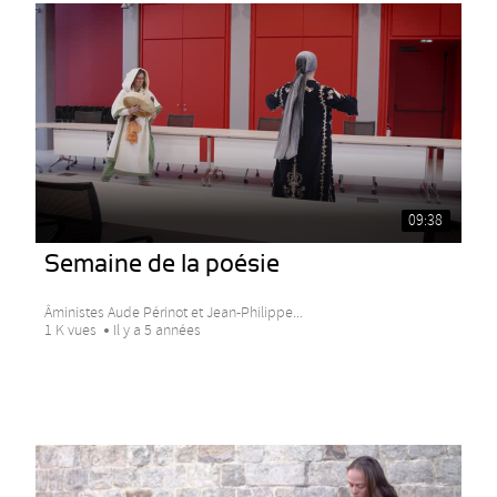
09:38
Semaine de la poésie
Âministes Aude Périnot et Jean-Philippe...
1 K vues
Il y a 5 années