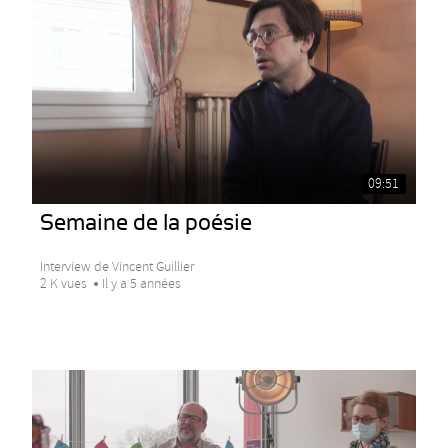
09:51
Semaine de la poésie
Interview de Vincent Guillier
2 K vues
Il y a 5 années