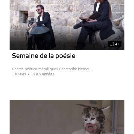
13:47
Semaine de la poésie
Contes poético-métalliques Christophe Héreau...
1 K vues
Il y a 5 années