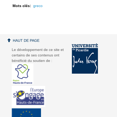
Mots clés:
greco
a
a
HAUT DE PAGE
Le développement de ce site et
certains de ses contenus ont
bénéficié du soutien de :
v
v
i
i