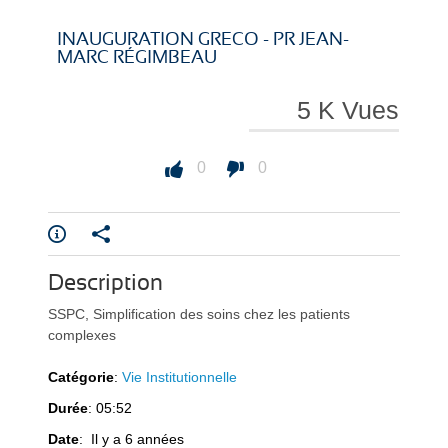
i
i
INAUGURATION GRECO - PR JEAN-
MARC RÉGIMBEAU
5 K Vues
r
r
0
0
e
e
Description
SSPC, Simplification des soins chez les patients
complexes
Catégorie
:
Vie Institutionnelle
Durée
: 05:52
l
l
Date
: Il y a 6 années