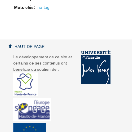
Mots clés:
no-tag
a
a
HAUT DE PAGE
Le développement de ce site et
certains de ses contenus ont
bénéficié du soutien de :
v
v
i
i