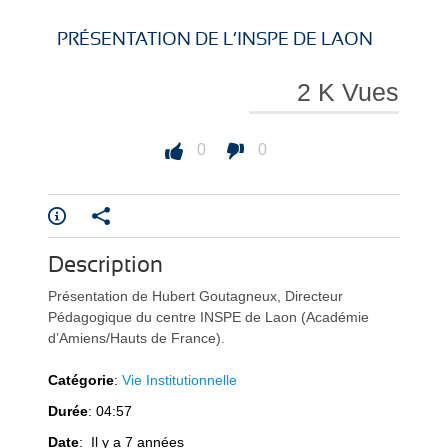
i
i
PRÉSENTATION DE L’INSPE DE LAON
2 K Vues
r
r
0
0
Description
e
e
Présentation de Hubert Goutagneux, Directeur
Pédagogique du centre INSPE de Laon (Académie
d’Amiens/Hauts de France).
Catégorie
:
Vie Institutionnelle
l
l
Durée
: 04:57
Date
: Il y a 7 années