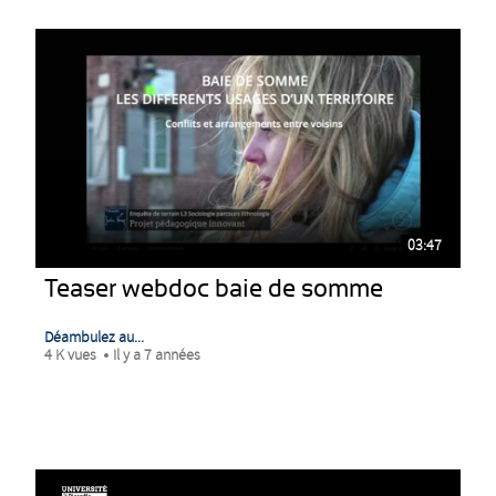
03:47
Teaser webdoc baie de somme
Déambulez au...
4 K vues
Il y a 7 années