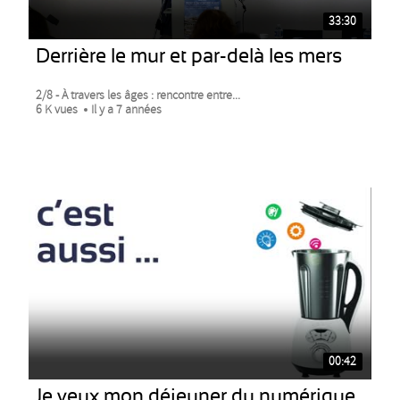
33:30
Derrière le mur et par-delà les mers
2/8 - À travers les âges : rencontre entre...
6 K vues
Il y a 7 années
00:42
Je veux mon déjeuner du numérique