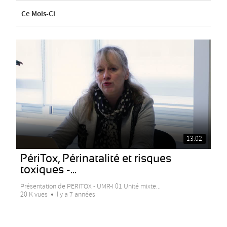
Ce Mois-Ci
13:02
PériTox, Périnatalité et risques
toxiques -...
Présentation de PERITOX - UMR-I 01 Unité mixte...
20 K vues
Il y a 7 années