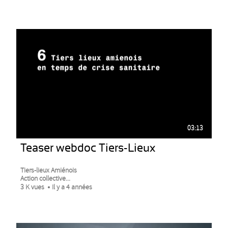
03:13
Teaser webdoc Tiers-Lieux
Tiers-lieux Amiénois
Action collective...
3 K vues
Il y a 4 années