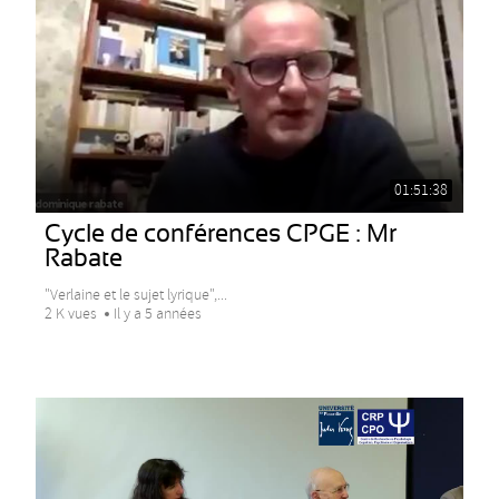
01:51:38
Cycle de conférences CPGE : Mr
Rabate
"Verlaine et le sujet lyrique",...
2 K vues
Il y a 5 années