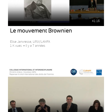
41:16
Le mouvement Brownien
Elise Janvresse, UPJV/LAMFA
1 K vues
Il y a 7 années