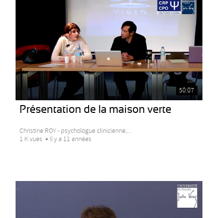
50:07
Présentation de la maison verte
Christine ROY - psychologue clinicienne,...
1 K vues
Il y a 11 années