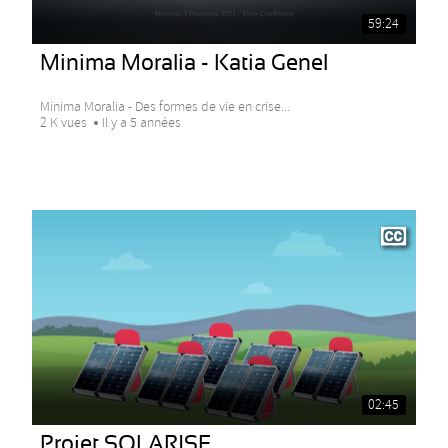
59:24
Minima Moralia - Katia Genel
Minima Moralia - Des formes de vie en crise...
2 K vues
Il y a 5 années
02:45
Projet SOLARISE