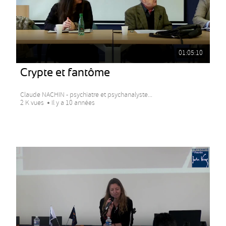
01:05:10
Crypte et fantôme
Claude NACHIN - psychiatre et psychanalyste...
2 K vues
Il y a 10 années