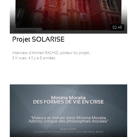
02:49
Projet SOLARISE
Interview d’Ahmed RACHID, porteur du projet...
3 K vues
Il y a 8 années