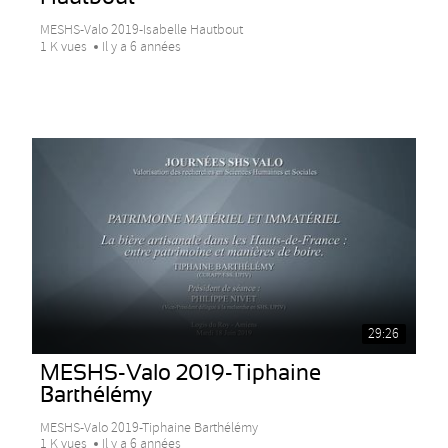
MESHS-Valo 2019-Isabelle Hautbout
1 K vues
Il y a 6 années
29:26
MESHS-Valo 2019-Tiphaine
Barthélémy
MESHS-Valo 2019-Tiphaine Barthélémy
1 K vues
Il y a 6 années