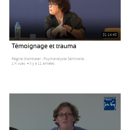
01:14:40
Témoignage et trauma
Régine Waintrater - Psychanalyste Séminaire...
1 K vues
Il y a 11 années