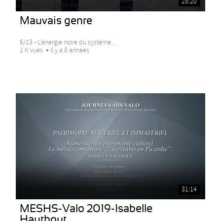
28:20
Mauvais genre
6/13 - L’énergie noire du système...
1 K vues
Il y a 8 années
31:14
MESHS-Valo 2019-Isabelle
Hautbout