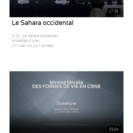
17:36
Le Sahara occidental
2/23 - Le Sahara occidental
Actualités d'une...
2 K vues
Il y a 7 années
03:04