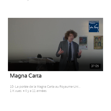
37:05
Magna Carta
10- La portée de la Magna Carta au Royaume-Uni...
1 K vues
Il y a 11 années