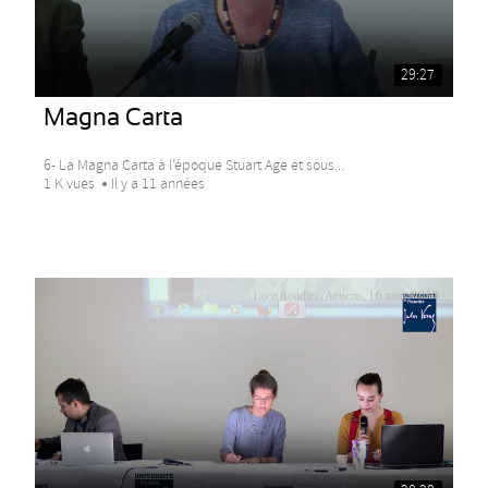
29:27
Magna Carta
6- La Magna Carta à l’époque Stuart Age et sous...
1 K vues
Il y a 11 années