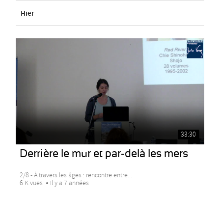
Hier
33:30
Derrière le mur et par-delà les mers
2/8 - À travers les âges : rencontre entre...
6 K vues
Il y a 7 années