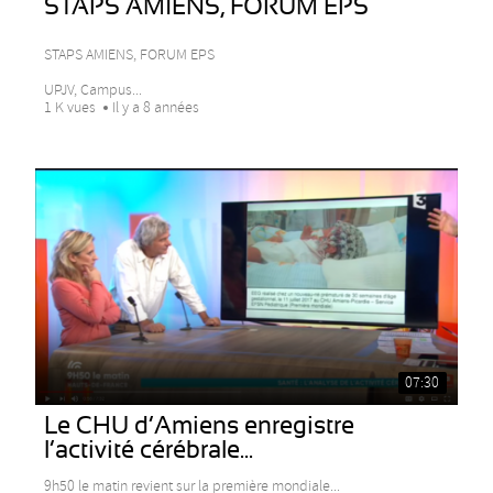
STAPS AMIENS, FORUM EPS
STAPS AMIENS, FORUM EPS
UPJV, Campus...
1 K vues
Il y a 8 années
07:30
Le CHU d’Amiens enregistre
l’activité cérébrale...
9h50 le matin revient sur la première mondiale...