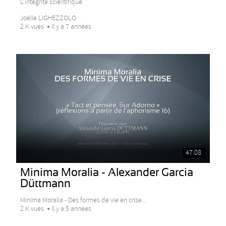
L'intégrité scientifique
Joëlle LIGHEZZOLO
2 K vues
Il y a 7 années
47:08
Minima Moralia - Alexander Garcia
Düttmann
Minima Moralia - Des formes de vie en crise...
2 K vues
Il y a 5 années