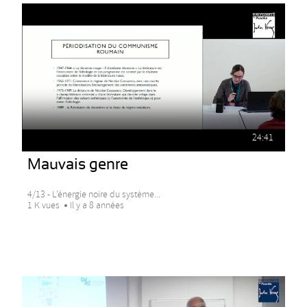
24:41
Mauvais genre
4/13 - L’énergie noire du système...
1 K vues
Il y a 8 années