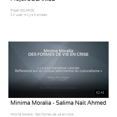
Projet SOLARISE
2 K vues
Il y a 5 années
52:43
Minima Moralia - Salima Naït Ahmed
Minima Moralia - Des formes de vie en crise...