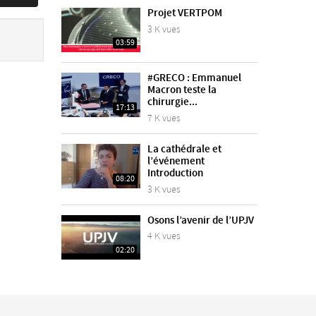
Projet VERTPOM
3 K vues
03:59
#GRECO : Emmanuel
Macron teste la
chirurgie...
17:13
7 K vues
La cathédrale et
l’événement
Introduction
08:20
3 K vues
Osons l’avenir de l’UPJV
4 K vues
02:20