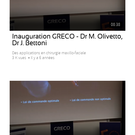
08:38
Inauguration GRECO - Dr M. Olivetto,
Dr J. Bettoni
Des applications en chirurgie maxillo-faciale
3 K vues
Il y a 6 années