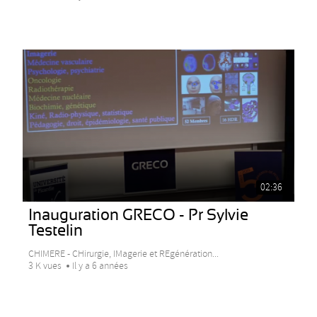
02:36
Inauguration GRECO - Pr Sylvie
Testelin
CHIMERE - CHirurgie, IMagerie et REgénération...
3 K vues
Il y a 6 années