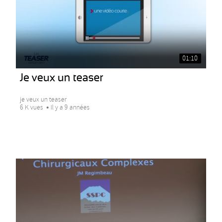
01:10
Je veux un teaser
je veux un teaser
6 K vues
Il y a 9 années