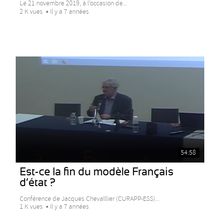
Le 21 novembre 2019, à l’occasion de...
2 K vues
Il y a 7 années
54:58
Est-ce la fin du modèle Français
d’état ?
Conférence de Jacques Chevalllier (CURAPP-ESS)...
1 K vues
Il y a 7 années