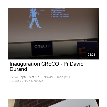
03:23
Inauguration GRECO - Pr David
Durand
RV, RA Capteurs et Cie - Pr David Durand (MCF,...
2 K vues
Il y a 6 années