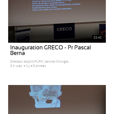
03:40
Inauguration GRECO - Pr Pascal
Berna
Directeur adjoint PUPH, Service Chirurgie...
3 K vues
Il y a 6 années