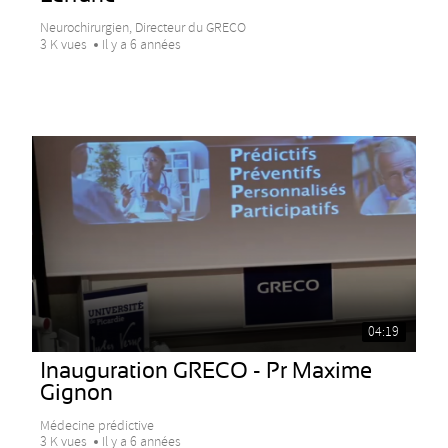
Neurochirurgien, Directeur du GRECO
3 K vues
Il y a 6 années
04:19
Inauguration GRECO - Pr Maxime
Gignon
Médecine prédictive
3 K vues
Il y a 6 années