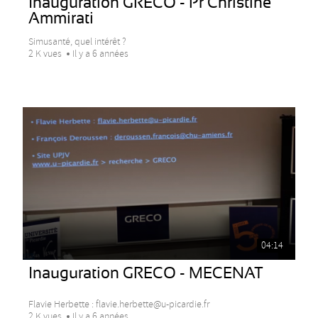
Inauguration GRECO - Pr Christine
Ammirati
Simusanté, quel intérêt ?
2 K vues
Il y a 6 années
04:14
Inauguration GRECO - MECENAT
Flavie Herbette : flavie.herbette@u-picardie.fr
2 K vues
Il y a 6 années