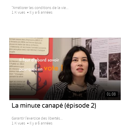
"Améliorer les conditions de la vie...
1 K vues
Il y a 6 années
01:08
La minute canapé (épisode 2)
Garantir l’exercice des libertés...
1 K vues
Il y a 6 années