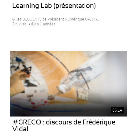
Learning Lab (présentation)
Gilles DEQUEN (Vice Président Numérique UPJV) -...
2 K vues
Il y a 7 années
06:14
#GRECO : discours de Frédérique
Vidal