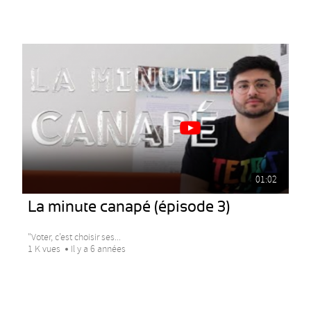
01:02
La minute canapé (épisode 3)
"Voter, c’est choisir ses...
1 K vues
Il y a 6 années