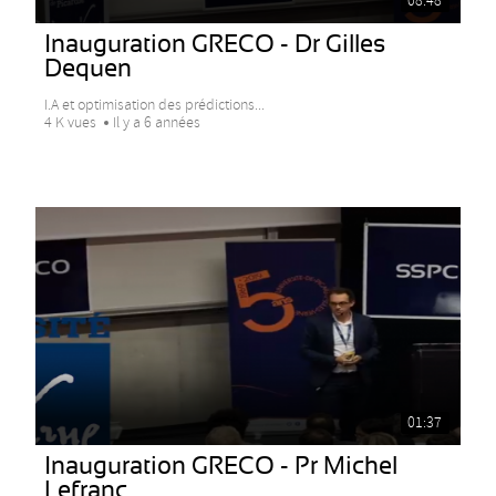
08:48
Inauguration GRECO - Dr Gilles
Dequen
I.A et optimisation des prédictions...
4 K vues
Il y a 6 années
01:37
Inauguration GRECO - Pr Michel
Lefranc