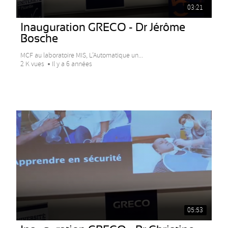
03:21
Inauguration GRECO - Dr Jérôme
Bosche
MCF au laboratoire MIS, L’Automatique un...
2 K vues
Il y a 6 années
05:53