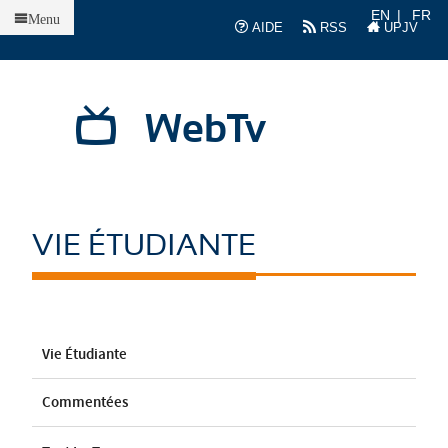
Accueil
EN
FR
Menu
AIDE
RSS
UPJV
WebTv
VIE ÉTUDIANTE
Vie Étudiante
Commentées