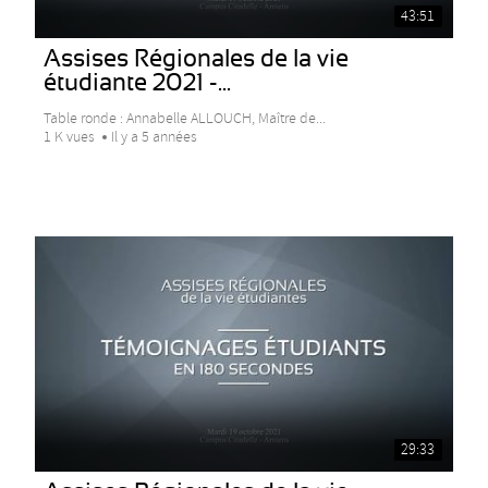
43:51
Assises Régionales de la vie
étudiante 2021 -...
Table ronde : Annabelle ALLOUCH, Maître de...
1 K vues
Il y a 5 années
29:33