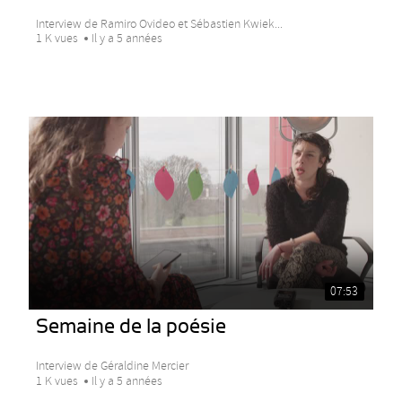
Interview de Ramiro Ovideo et Sébastien Kwiek...
1 K vues
Il y a 5 années
07:53
Semaine de la poésie
Interview de Géraldine Mercier
1 K vues
Il y a 5 années