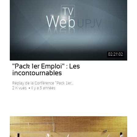
02:27:02
"Pack 1er Emploi" : Les
incontournables
Replay de la Conférence "Pack 1er...
2 K vues
Il y a 5 années