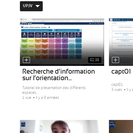
UPJV
02:38
Recherche d’information
capt01
sur l’orientation...
capt01
Tutoriel de présentation des différents
3 vues
Il y
espaces...
1 vue
Il y a 8 années