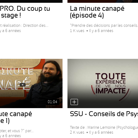
RO. Du coup tu
La minute canapé
 stage !
(épisode 4)
 réalisation : Direction des...
"Prendre des décisions par les conseils.
 y a 6 années
1 K vues
Il y a 6 années
01:04
ute canapé
SSU - Conseils de Psy
e 1)
Texte de : Marine Lemoine (Psychologue,
oter, et vous ?" par...
2 K vues
Il y a 6 années
 y a 6 années