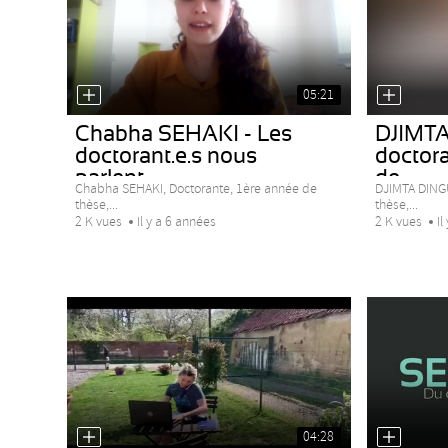
05:21
Chabha SEHAKI - Les
DJIMTA
doctorant.e.s nous
doctora
parlent...
de...
Chabha SEHAKI, Doctorante, 1ère année de
DJIMTA DING
thèse,...
thèse,...
2 K vues
Il y a 6 années
2 K vues
Il
04:28