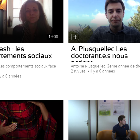
19:08
ash : les
A. Plusquellec Les
tements sociaux
doctorant.e.s nous
parlent...
 Les comportements sociaux face
Antoine Plusquellec, 3eme année de thè
2 K vues
Il y a 6 années
 y a 6 années