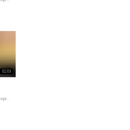
02:03
age...