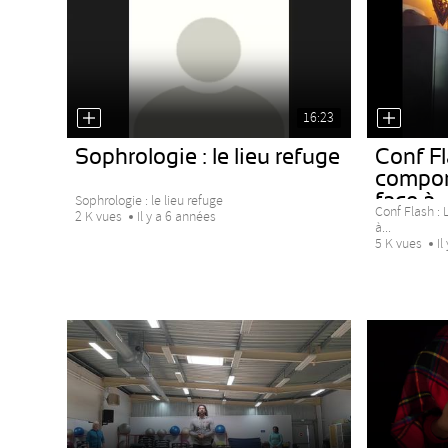
16:23
Sophrologie : le lieu refuge
Conf Fl
compor
face à...
Sophrologie : le lieu refuge
Conf Flash :
2 K vues
Il y a 6 années
à...
5 K vues
Il