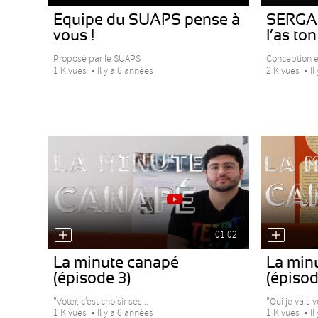
Equipe du SUAPS pense à
SERGAP
vous !
l’as ton
Proposé par le SUAPS
Conception et
1 K vues
Il y a 6 années
2 K vues
Il
01:02
La minute canapé
La min
(épisode 3)
(épisod
"Voter, c’est choisir ses...
"Oui je vais v
1 K vues
Il y a 6 années
1 K vues
Il