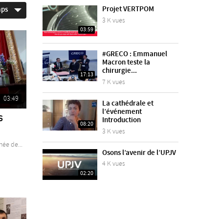
Projet VERTPOM
mps
3 K vues
03:59
#GRECO : Emmanuel
Macron teste la
chirurgie...
17:13
7 K vues
03:49
La cathédrale et
l’événement
s
Introduction
08:20
3 K vues
ée de...
Osons l’avenir de l’UPJV
4 K vues
02:20