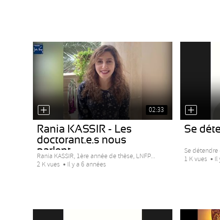
02:33
Rania KASSIR - Les
Se déte
doctorant.e.s nous
parlent...
Se détendre 
Rania KASSIR, 1ère année de thèse, LNFP...
1 K vues
Il
2 K vues
Il y a 6 années