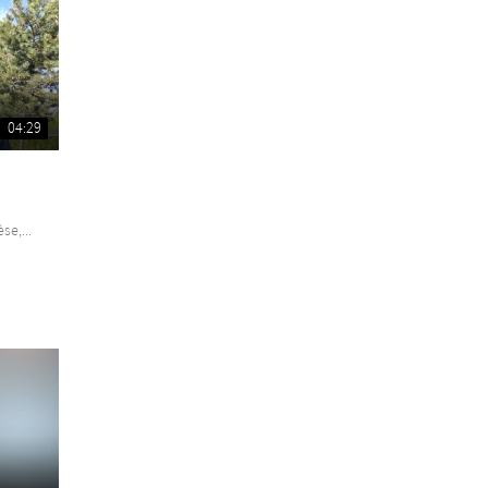
04:29
se,...