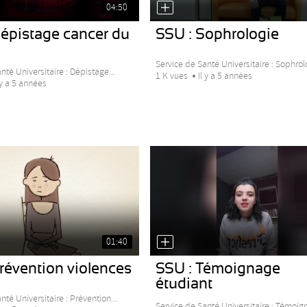
04:50
Dépistage cancer du
SSU : Sophrologie
Service de Santé Universitaire : Sophrol
nté Universitaire : Dépistage...
1 K vues
Il y a 5 années
 y a 5 années
01:40
révention violences
SSU : Témoignage
étudiant
nté Universitaire : Prévention...
Service de Santé Universitaire : Témoign