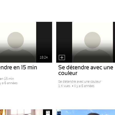
18:24
ndre en 15 min
Se détendre avec une
couleur
en 15 min
Se détendre avec une couleur
 y a 6 années
1 K vues
Il y a 6 années