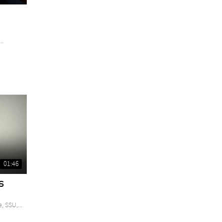
..
01:46
s
 SSU,...