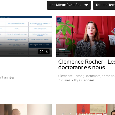
Les Mieux Évaluées
Tout Le Te
00:15
Clemence Rocher - Le
doctorant.e.s nous...
Clemence Rocher, Doctorante, 4eme ann
 a 7 années
2 K vues
Il y a 6 années