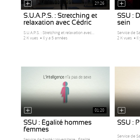
27:26
S.U.A.P.S. : Stretching et
SSU : 
relaxation avec Cédric
sein
S.U.A.P.S. : Stretching et relaxation avec...
Service de Sa
2 K vues
Il y a 5 années
2 K vues
Il
01:20
SSU : Égalité hommes
SSU : P
femmes
Service de Sa
Service de Santé Universitaire : Égalité