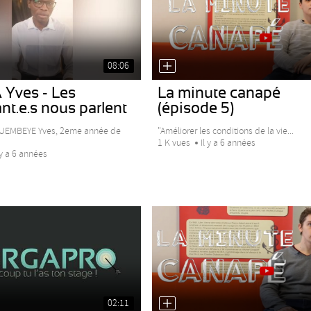
08:06
 Yves - Les
La minute canapé
nt.e.s nous parlent
(épisode 5)
UEMBEYE Yves, 2eme année de
"Améliorer les conditions de la vie...
1 K vues
Il y a 6 années
 y a 6 années
02:11