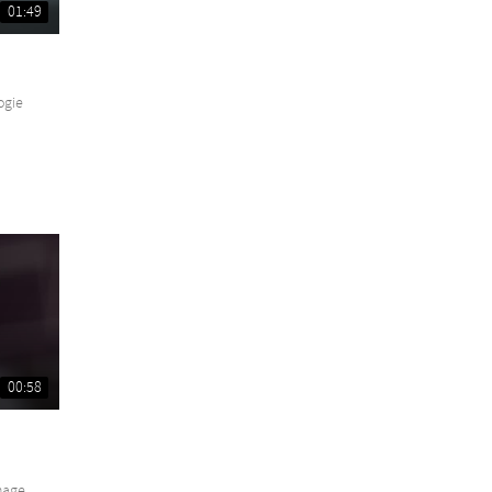
01:49
ogie
00:58
age...