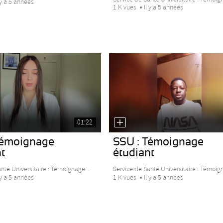
 y a 5 années
1 K vues
Il y a 5 années
01:22
Témoignage
SSU : Témoignage
t
étudiant
nté Universitaire : Témoignage...
Service de Santé Universitaire : Témoign
 y a 5 années
1 K vues
Il y a 5 années