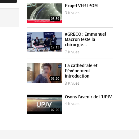
Projet VERTPOM
3 K vues
03:59
#GRECO : Emmanuel
Macron teste la
chirurgie...
17:13
7 K vues
La cathédrale et
l’événement
Introduction
08:20
3 K vues
Osons l’avenir de l’UPJV
4 K vues
02:20