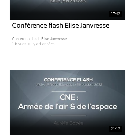
17:42
Conférence flash Elise Janvresse
Conférence flash Élise Janvresse
1 K vues
Il y a 4 années
21:12