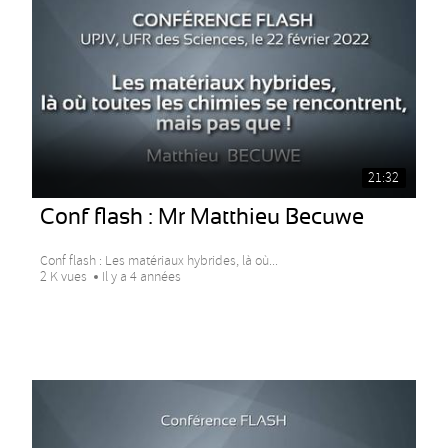
21:32
Conf flash : Mr Matthieu Becuwe
Conf flash : Les matériaux hybrides, là où...
2 K vues
Il y a 4 années