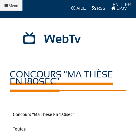
Accueil
EN
FR
Menu
AIDE
RSS
UPJV
WebTv
CONCOURS "MA THÈSE
EN 180SEC"
Concours "Ma Thèse En 180sec"
Toutes