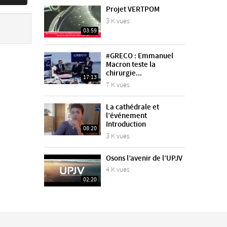
Projet VERTPOM
3 K vues
03:59
#GRECO : Emmanuel
Macron teste la
chirurgie...
17:13
7 K vues
La cathédrale et
l’événement
Introduction
08:20
3 K vues
Osons l’avenir de l’UPJV
4 K vues
02:20