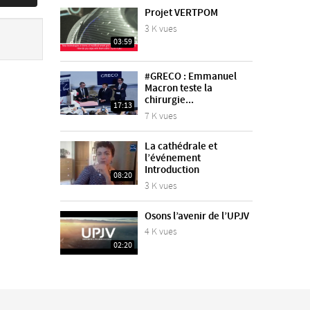
Projet VERTPOM
3 K vues
03:59
#GRECO : Emmanuel
Macron teste la
chirurgie...
17:13
7 K vues
La cathédrale et
l’événement
Introduction
08:20
3 K vues
Osons l’avenir de l’UPJV
4 K vues
02:20