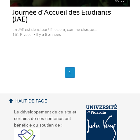
00:59
Journée d’Accueil des Etudiants
(JAE)
La JAE est de retour ! Elle sera, comme chaque...
161 K vues
Il y a 8 années
1
HAUT DE PAGE
Le développement de ce site et
certains de ses contenus ont
bénéficié du soutien de :