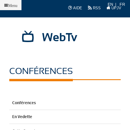
Accueil
EN
FR
Menu
AIDE
RSS
UPJV
WebTv
CONFÉRENCES
Conférences
En Vedette