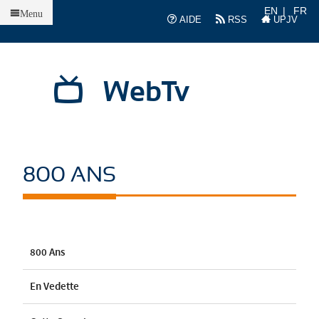
Accueil
EN
FR
Menu
AIDE
RSS
UPJV
WebTv
800 ANS
800 Ans
En Vedette