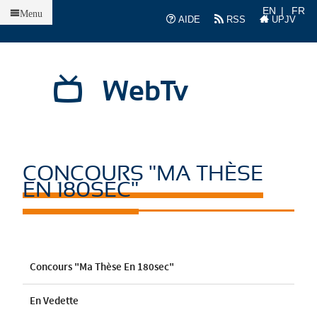
Accueil
EN
FR
Menu
AIDE
RSS
UPJV
WebTv
CONCOURS "MA THÈSE
EN 180SEC"
Concours "Ma Thèse En 180sec"
En Vedette