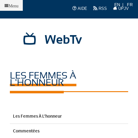
Accueil
EN
FR
Menu
AIDE
RSS
UPJV
WebTv
LES FEMMES À
L'HONNEUR
Les Femmes À L'honneur
Commentées