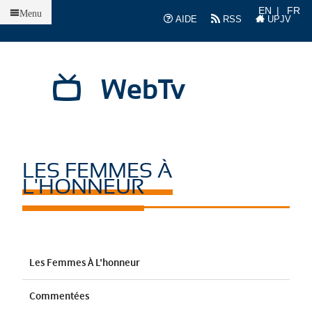
Accueil
EN
FR
Menu
AIDE
RSS
UPJV
WebTv
LES FEMMES À
L'HONNEUR
Les Femmes À L'honneur
Commentées