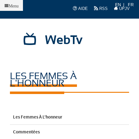
Accueil
EN
FR
Menu
AIDE
RSS
UPJV
WebTv
LES FEMMES À
L'HONNEUR
Les Femmes À L'honneur
Commentées