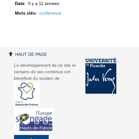
Date
: Il y a 11 années
Mots clés:
conférence
a
a
HAUT DE PAGE
Le développement de ce site et
certains de ses contenus ont
v
v
bénéficié du soutien de :
i
i