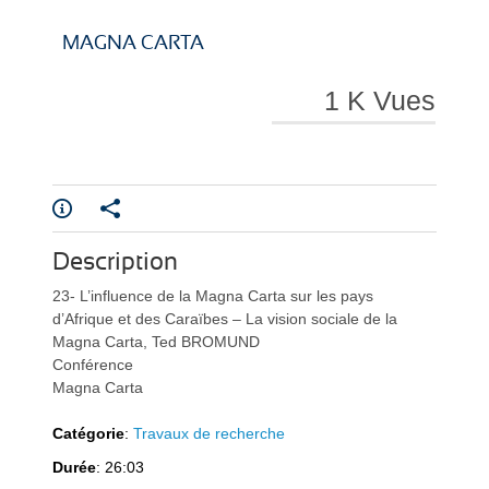
i
i
MAGNA CARTA
1 K Vues
r
r
Description
e
e
23- L’influence de la Magna Carta sur les pays
d’Afrique et des Caraïbes – La vision sociale de la
Magna Carta, Ted BROMUND
Conférence
Magna Carta
Catégorie
:
Travaux de recherche
l
l
Durée
: 26:03