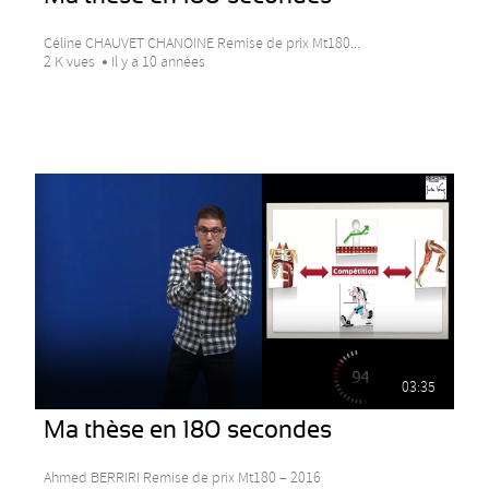
Céline CHAUVET CHANOINE Remise de prix Mt180...
2 K vues
Il y a 10 années
03:35
Ma thèse en 180 secondes
Ahmed BERRIRI Remise de prix Mt180 – 2016