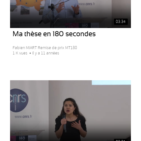
03:34
Ma thèse en 180 secondes
Fabien MIART Remise de prix MT180
1 K vues
Il y a 11 années