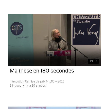
19:52
Ma thèse en 180 secondes
Introcution Remise de prix Mt180 – 2016
1 K vues
Il y a 10 années