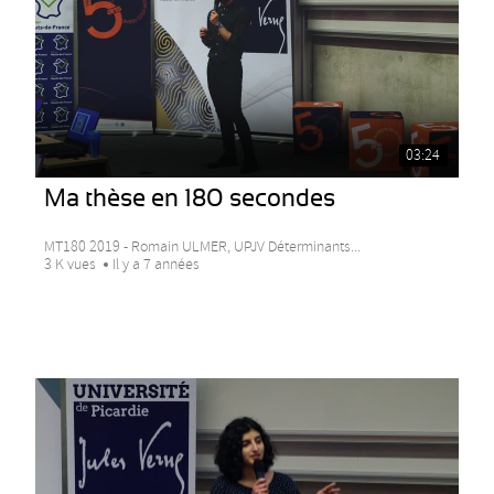
03:24
Ma thèse en 180 secondes
MT180 2019 - Romain ULMER, UPJV Déterminants...
3 K vues
Il y a 7 années