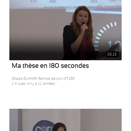
03:10
Ma thèse en 180 secondes
Ghada ELMHIRI Remise de prix MT180
1 K vues
Il y a 11 années