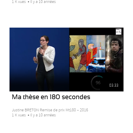
1 K vues
Il y a 10 années
03:33
Ma thèse en 180 secondes
Justine BRETON Remise de prix Mt180 – 2016
1 K vues
Il y a 10 années