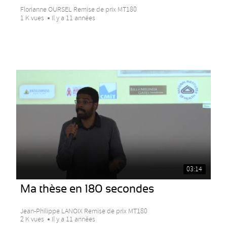
Florianne OURSEL Remise de prix MT180
1 K vues
Il y a 11 années
03:14
Ma thèse en 180 secondes
Jean-Philippe LANOIX Remise de prix MT180
2 K vues
Il y a 11 années