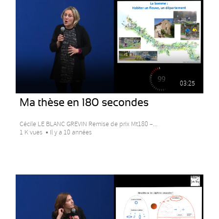
03:25
Ma thèse en 180 secondes
Cécile LE BLANC GREVIN Remise de prix Mt180 –...
1 K vues
Il y a 10 années