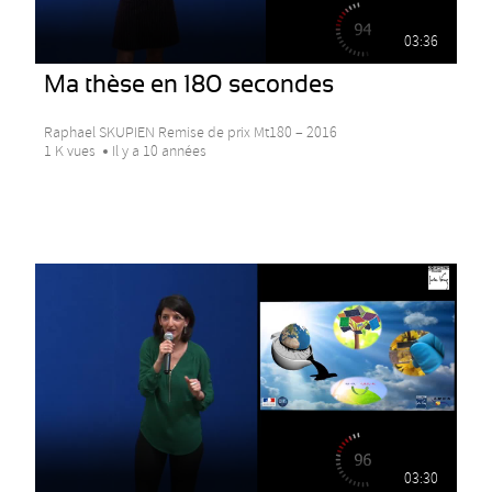
03:36
Ma thèse en 180 secondes
Raphael SKUPIEN Remise de prix Mt180 – 2016
1 K vues
Il y a 10 années
03:30