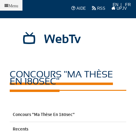
Accueil
EN
FR
Menu
AIDE
RSS
UPJV
WebTv
CONCOURS "MA THÈSE
EN 180SEC"
Concours "Ma Thèse En 180sec"
Recents