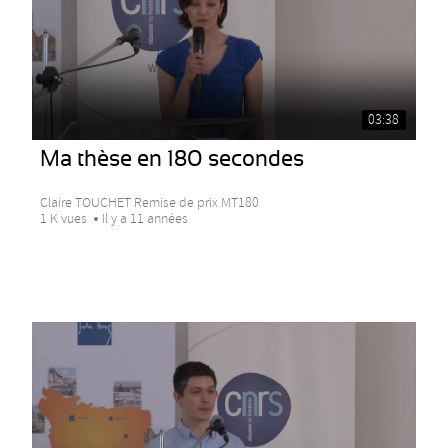
03:38
Ma thèse en 180 secondes
Claire TOUCHET Remise de prix MT180
1 K vues
Il y a 11 années