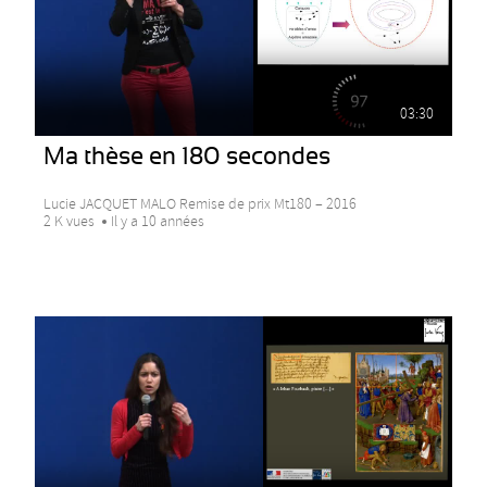
03:30
Ma thèse en 180 secondes
Lucie JACQUET MALO Remise de prix Mt180 – 2016
2 K vues
Il y a 10 années