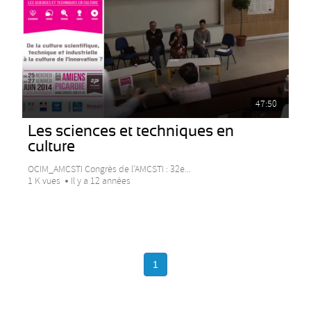
47:50
Les sciences et techniques en
culture
OCIM_AMCSTI Congrès de l’AMCSTI : 32e...
1 K vues
Il y a 12 années
1