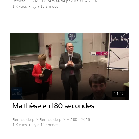
Dzodzo ELI KPELLY Remise de prix Mt180 – 2016
1 K vues
Il y a 10 années
11:42
Ma thèse en 180 secondes
Remise de prix Remise de prix Mt180 – 2016
1 K vues
Il y a 10 années