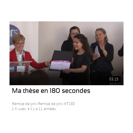
03:15
Ma thèse en 180 secondes
Remise de prix Remise de prix MT180
1 K vues
Il y a 11 années