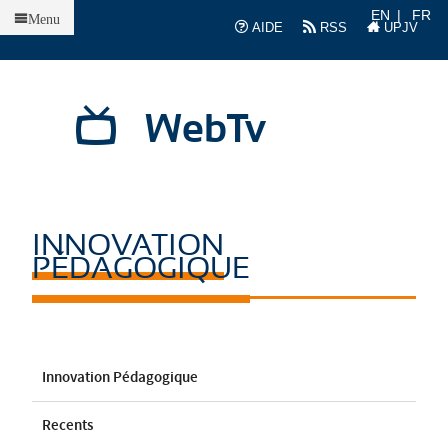
Accueil
EN
FR
Menu
AIDE
RSS
UPJV
WebTv
INNOVATION
PÉDAGOGIQUE
Innovation Pédagogique
Recents