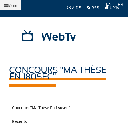
Accueil
EN
FR
Menu
AIDE
RSS
UPJV
WebTv
CONCOURS "MA THÈSE
EN 180SEC"
Concours "Ma Thèse En 180sec"
Recents