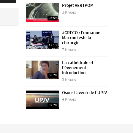
Projet VERTPOM
3 K vues
03:59
#GRECO : Emmanuel
Macron teste la
chirurgie...
17:13
7 K vues
La cathédrale et
l’événement
Introduction
08:20
3 K vues
Osons l’avenir de l’UPJV
4 K vues
02:20