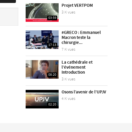
Projet VERTPOM
3 K vues
03:59
#GRECO : Emmanuel
Macron teste la
chirurgie...
17:13
7 K vues
La cathédrale et
l’événement
Introduction
08:20
3 K vues
Osons l’avenir de l’UPJV
4 K vues
02:20