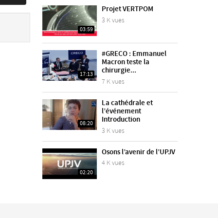
Projet VERTPOM
3 K vues
03:59
#GRECO : Emmanuel
Macron teste la
chirurgie...
17:13
7 K vues
La cathédrale et
l’événement
Introduction
08:20
3 K vues
Osons l’avenir de l’UPJV
4 K vues
02:20