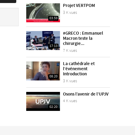
Projet VERTPOM
3 K vues
03:59
#GRECO : Emmanuel
Macron teste la
chirurgie...
17:13
7 K vues
La cathédrale et
l’événement
Introduction
08:20
3 K vues
Osons l’avenir de l’UPJV
4 K vues
02:20