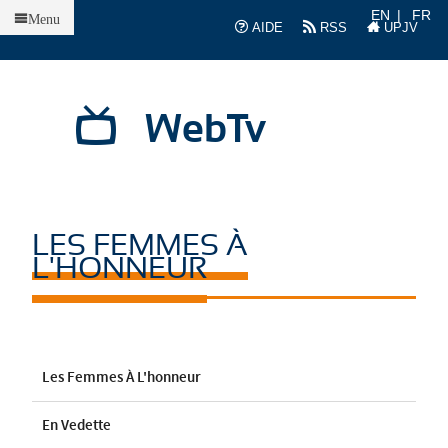
Accueil
EN
FR
Menu
AIDE
RSS
UPJV
WebTv
LES FEMMES À
L'HONNEUR
Les Femmes À L'honneur
En Vedette