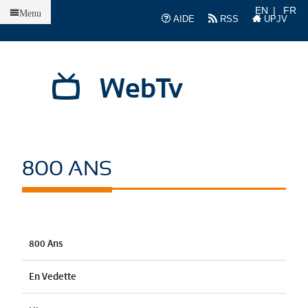
Accueil
EN
FR
Menu
AIDE
RSS
UPJV
WebTv
800 ANS
800 Ans
En Vedette