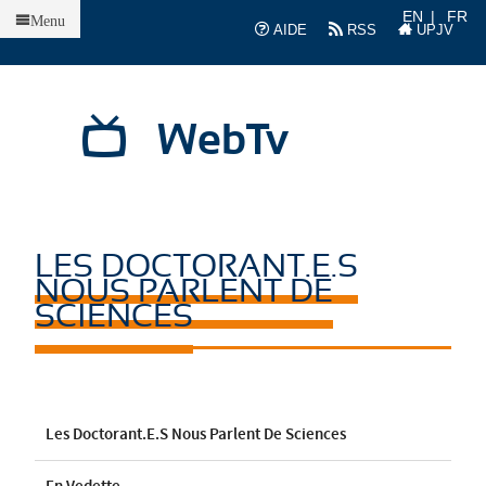
Accueil
EN
FR
Menu
AIDE
RSS
UPJV
WebTv
LES DOCTORANT.E.S
NOUS PARLENT DE
SCIENCES
Les Doctorant.e.s Nous Parlent De Sciences