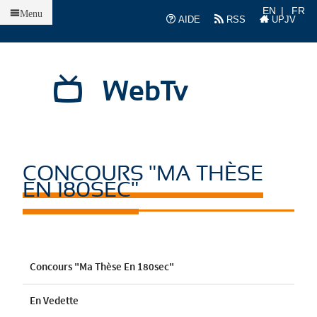
Accueil
EN
FR
Menu
AIDE
RSS
UPJV
WebTv
CONCOURS "MA THÈSE
EN 180SEC"
Concours "Ma Thèse En 180sec"
En Vedette