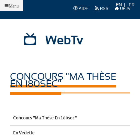
Accueil
EN
FR
Menu
AIDE
RSS
UPJV
WebTv
CONCOURS "MA THÈSE
EN 180SEC"
Concours "Ma Thèse En 180sec"
En Vedette