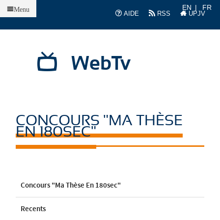
Accueil
EN
FR
Menu
AIDE
RSS
UPJV
WebTv
CONCOURS "MA THÈSE
EN 180SEC"
Concours "Ma Thèse En 180sec"
Recents