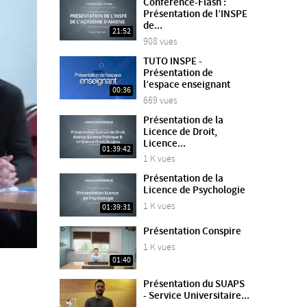
Conférence-Flash :
Présentation de l’INSPE
de...
21:52
908 vues
TUTO INSPE -
Présentation de
l’espace enseignant
00:36
669 vues
Présentation de la
Licence de Droit,
Licence...
01:39:42
1 K vues
Présentation de la
Licence de Psychologie
1 K vues
01:39:31
Présentation Conspire
1 K vues
01:40
Présentation du SUAPS
- Service Universitaire...