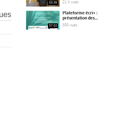
21 K vues
03:36
ues
Plateforme écri+ :
présentation des...
800 vues
57:02