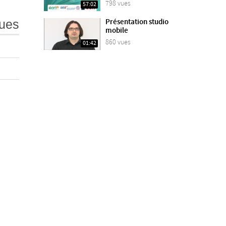
798 vues
57:02
ues
Présentation studio
mobile
860 vues
01:42