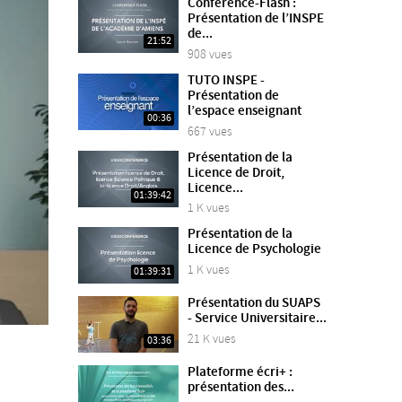
Conférence-Flash :
Présentation de l’INSPE
de...
21:52
908 vues
TUTO INSPE -
Présentation de
l’espace enseignant
00:36
667 vues
Présentation de la
Licence de Droit,
Licence...
01:39:42
1 K vues
Présentation de la
Licence de Psychologie
1 K vues
01:39:31
Présentation du SUAPS
- Service Universitaire...
21 K vues
03:36
Plateforme écri+ :
présentation des...